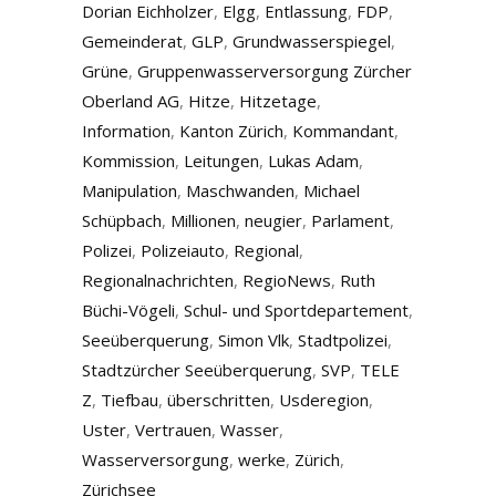
Dorian Eichholzer
,
Elgg
,
Entlassung
,
FDP
,
Gemeinderat
,
GLP
,
Grundwasserspiegel
,
Grüne
,
Gruppenwasserversorgung Zürcher
Oberland AG
,
Hitze
,
Hitzetage
,
Information
,
Kanton Zürich
,
Kommandant
,
Kommission
,
Leitungen
,
Lukas Adam
,
Manipulation
,
Maschwanden
,
Michael
Schüpbach
,
Millionen
,
neugier
,
Parlament
,
Polizei
,
Polizeiauto
,
Regional
,
Regionalnachrichten
,
RegioNews
,
Ruth
Büchi-Vögeli
,
Schul- und Sportdepartement
,
Seeüberquerung
,
Simon Vlk
,
Stadtpolizei
,
Stadtzürcher Seeüberquerung
,
SVP
,
TELE
Z
,
Tiefbau
,
überschritten
,
Usderegion
,
Uster
,
Vertrauen
,
Wasser
,
Wasserversorgung
,
werke
,
Zürich
,
Zürichsee