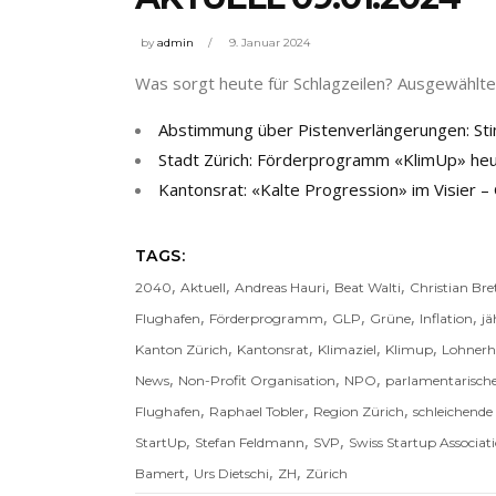
by
admin
9. Januar 2024
Was sorgt heute für Schlagzeilen? Ausgewählte 
Abstimmung über Pistenverlängerungen: S
Stadt Zürich: Förderprogramm «KlimUp» heut
Kantonsrat: «Kalte Progression» im Visier – 
TAGS:
,
,
,
,
2040
Aktuell
Andreas Hauri
Beat Walti
Christian Bre
,
,
,
,
,
Flughafen
Förderprogramm
GLP
Grüne
Inflation
jä
,
,
,
,
Kanton Zürich
Kantonsrat
Klimaziel
Klimup
Lohner
,
,
,
News
Non-Profit Organisation
NPO
parlamentarische 
,
,
,
Flughafen
Raphael Tobler
Region Zürich
schleichend
,
,
,
StartUp
Stefan Feldmann
SVP
Swiss Startup Associat
,
,
,
Bamert
Urs Dietschi
ZH
Zürich