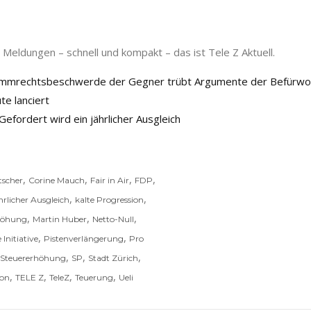
Meldungen – schnell und kompakt – das ist Tele Z Aktuell.
timmrechtsbeschwerde der Gegner trübt Argumente der Befürwo
e lanciert
Gefordert wird ein jährlicher Ausgleich
,
,
,
,
tscher
Corine Mauch
Fair in Air
FDP
,
,
hrlicher Ausgleich
kalte Progression
,
,
,
höhung
Martin Huber
Netto-Null
,
,
Initiative
Pistenverlängerung
Pro
,
,
,
e Steuererhöhung
SP
Stadt Zürich
,
,
,
,
ion
TELE Z
TeleZ
Teuerung
Ueli