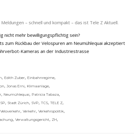
Meldungen – schnell und kompakt – das ist Tele Z Aktuell.
g nicht mehr bewilligungspflichtig sein?
chts zum Rückbau der Velospuren am Neumühlequai akzeptiert
 Fahrverbot-Kameras an der Industriestrasse
,
,
,
on
Edith Zuber
Einbahnregime
,
,
,
ion
Jonas Erni
Klimaanlage
,
,
,
r
Neumühlequai
Patricia Tabaza
,
,
,
,
,
,
SP
Stadt Zürich
SVP
TCS
TELE Z
,
,
,
,
Veloverkehr
Verkehr
Verkehrspolitik
,
,
,
wachung
Verwaltungsgericht
ZH