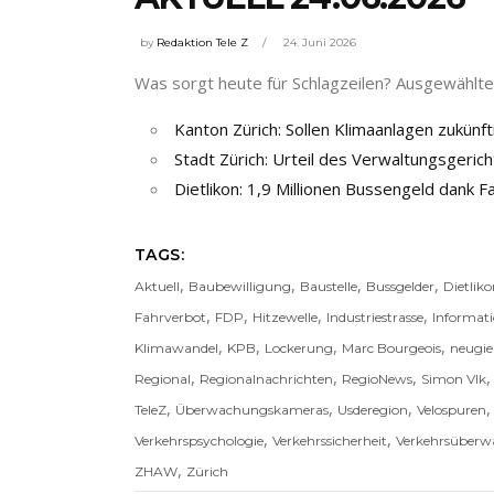
by
Redaktion Tele Z
24. Juni 2026
Was sorgt heute für Schlagzeilen? Ausgewählte 
Kanton Zürich: Sollen Klimaanlagen zukünfti
Stadt Zürich: Urteil des Verwaltungsgeri
Dietlikon: 1,9 Millionen Bussengeld dank
TAGS:
,
,
,
,
Aktuell
Baubewilligung
Baustelle
Bussgelder
Dietlik
,
,
,
,
Fahrverbot
FDP
Hitzewelle
Industriestrasse
Informat
,
,
,
,
Klimawandel
KPB
Lockerung
Marc Bourgeois
neugie
,
,
,
Regional
Regionalnachrichten
RegioNews
Simon Vlk
,
,
,
TeleZ
Überwachungskameras
Usderegion
Velospuren
,
,
Verkehrspsychologie
Verkehrssicherheit
Verkehrsüber
,
ZHAW
Zürich