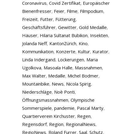
Coronavirus
,
Covid Zertifikat
,
Europäischer
Bienenfresser
,
Feier
,
Filme
,
Filmpodium
,
Freizeit
,
Futter
,
Fütterung
,
Geschäftsführer
,
Gewitter
,
Gold Medaille
,
Häuser
,
Hilaria Sultanat Bubikon
,
Insekten
,
Jolanda Neff
,
KantonZürich
,
Kino
,
Kommunikation
,
Konzerte
,
Kultur
,
Kurator
,
Linda Indergand
,
Lockerungen
,
Maria
Ugolkova
,
Masoala Halle
,
Massnahmen
,
Max Walter
,
Medaille
,
Michel Bodmer
,
Mountainbike
,
News
,
Nicola Spirig
,
Niederschläge
,
Noè Ponti
,
Öffnungsmassnahmen
,
Olympische
Sommerspiele
,
pandemie
,
Pascal Marty
,
Quartierverein Kirchuster
,
Regen
,
Regensdorf
,
Region
,
RegionalNews
,
RegioNews
,
Roland Furrer
,
Saal
,
Schutz
,