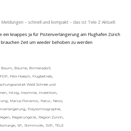
Meldungen – schnell und kompakt – das ist Tele Z Aktuell.
e ein knappes Ja für Pistenverlängerung am Flughafen Zürich
d brauchen Zeit um wieder behoben zu werden
,
,
,
,
Baum
Bäume
Birmensdorf
,
,
,
FDP
Felix Hoesch
Flugbetrieb
schungsanstalt Wald Schnee und
,
,
,
,
nen
hitzig
Insomnie
Investition
,
,
,
,
tzung
Marius Floriancic
Natur
News
,
,
enverlängerung
Polysomnographie
,
,
,
Regen
Regierungsrat
Region Zürich
,
,
,
,
eitsmarge
SP
Stimmvolk
SVP
TELE