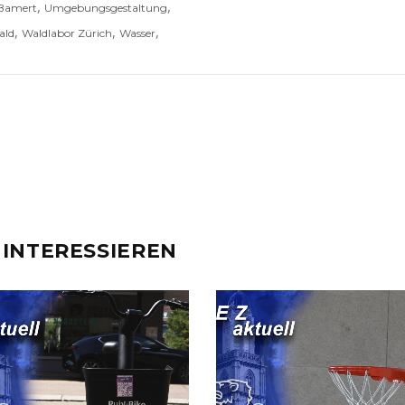
,
,
 Bamert
Umgebungsgestaltung
,
,
,
ald
Waldlabor Zürich
Wasser
 INTERESSIEREN