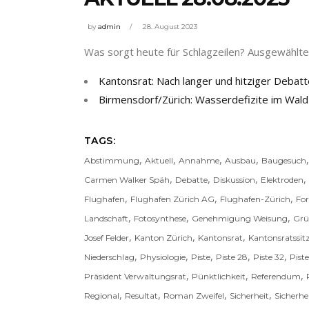
by
admin
28. August 2023
Was sorgt heute für Schlagzeilen? Ausgewählte 
Kantonsrat: Nach langer und hitziger Debatt
Birmensdorf/Zürich: Wasserdefizite im Wal
TAGS:
,
,
,
,
Abstimmung
Aktuell
Annahme
Ausbau
Baugesuch
,
,
,
,
Carmen Walker Späh
Debatte
Diskussion
Elektroden
,
,
,
Flughafen
Flughafen Zürich AG
Flughafen-Zürich
For
,
,
,
Landschaft
Fotosynthese
Genehmigung Weisung
Grü
,
,
,
Josef Felder
Kanton Zürich
Kantonsrat
Kantonsratssi
,
,
,
,
,
Niederschlag
Physiologie
Piste
Piste 28
Piste 32
Pist
,
,
,
Präsident Verwaltungsrat
Pünktlichkeit
Referendum
,
,
,
,
Regional
Resultat
Roman Zweifel
Sicherheit
Sicherh